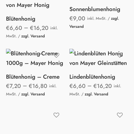
Produkt
Sonnenblumenhonig
Dieses
Dieses
gewählt
€
9,00
Blütenhonig
Produkt
Produkt
inkl. MwSt. /
zzgl.
werden
–
Versand
€
6,60
€
16,20
weist
weist
inkl.
MwSt. /
zzgl. Versand
mehrer
mehrere
Variant
Varianten
auf.
auf.
Die
Die
Dieses
Dieses
Option
Blütenhonig – Creme
Lindenblütenhonig
Optionen
Produkt
Produkt
–
–
können
€
7,20
€
16,80
€
6,60
€
16,20
können
weist
weist
inkl.
inkl.
MwSt. /
zzgl. Versand
MwSt. /
zzgl. Versand
auf
auf
mehrere
mehrer
der
der
Varianten
Variant
Produkt
Produktseite
auf.
auf.
gewählt
gewählt
Die
Die
Dieses
Dieses
werden