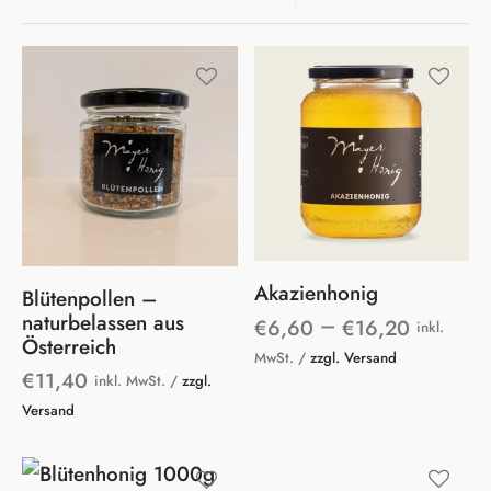
Dieses
Produkt
weist
mehrer
Variant
Akazienhonig
Blütenpollen –
auf.
naturbelassen aus
–
€
6,60
€
16,20
inkl.
Die
Österreich
MwSt. /
zzgl. Versand
Option
€
11,40
inkl. MwSt. /
zzgl.
können
Versand
auf
der