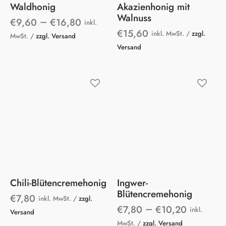
Waldhonig
Akazienhonig mit
auf.
Walnuss
–
€
9,60
€
16,80
inkl.
Die
€
15,60
inkl. MwSt. /
zzgl.
MwSt. /
zzgl. Versand
Optionen
Versand
können
auf
der
Dieses
Produktseite
Produkt
gewählt
weist
werden
mehrer
Variant
Chili-Blütencremehonig
Ingwer-
auf.
Blütencremehonig
€
7,80
inkl. MwSt. /
zzgl.
Die
–
€
7,80
€
10,20
inkl.
Versand
Option
MwSt. /
zzgl. Versand