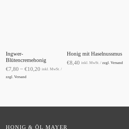
Dieses
Produkt
weist
mehrere
Varianten
Ingwer-
Honig mit Haselnussmus
auf.
Blütencremehonig
€
8,40
inkl. MwSt. /
zzgl. Versand
Die
–
€
7,80
€
10,20
inkl. MwSt. /
Optionen
zzgl. Versand
können
auf
der
Produktseite
gewählt
HONIG & ÖL MAYER
werden