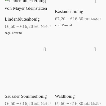
auf.
auf.
Die
Kastanienhonig
Die
Dieses
Dieses
–
Optionen
€
7,20
€
16,80
Lindenblütenhonig
Optione
Produkt
inkl. MwSt. /
Produkt
–
zzgl. Versand
können
€
6,60
€
16,20
können
weist
inkl. MwSt. /
weist
zzgl. Versand
auf
auf
mehrere
mehrere
der
der
Variante
Varianten
Produktseite
Produkts
auf.
auf.
gewählt
gewählt
Die
Die
Dieses
Dieses
werden
werden
Optione
Optionen
Produkt
Produkt
können
können
weist
weist
auf
auf
mehrere
mehrere
der
der
Varianten
Variante
Produkts
Produktseite
Sausaler Sommerhonig
Waldhonig
auf.
auf.
gewählt
gewählt
–
–
€
6,60
€
16,20
€
9,60
€
16,80
inkl. MwSt. /
inkl. MwSt. /
Die
Die