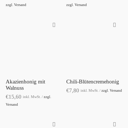
werden
werden
zzgl. Versand
zzgl. Versand
Optionen
Optione
können
können
auf
auf
der
der
Produktseite
Produkts
gewählt
gewählt
werden
werden
Akazienhonig mit
Chili-Blütencremehonig
Walnuss
€
7,80
inkl. MwSt. /
zzgl. Versand
€
15,60
inkl. MwSt. /
zzgl.
Versand