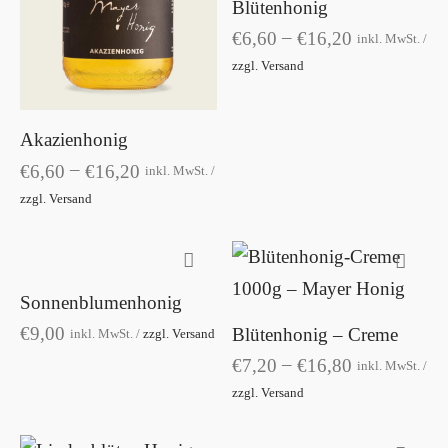
Blütenhonig
Produkt
Produkt
–
€
6,60
€
16,20
inkl. MwSt. /
weist
weist
zzgl. Versand
mehrere
mehrere
Variante
Varianten
auf.
Akazienhonig
auf.
–
Die
€
6,60
€
16,20
inkl. MwSt. /
Die
zzgl. Versand
Optione
Optionen
können
können
auf
auf
der
Sonnenblumenhonig
Dieses
der
Dieses
Produkts
€
9,00
Blütenhonig – Creme
Produkt
inkl. MwSt. /
zzgl. Versand
Produktseite
Produkt
gewählt
–
€
7,20
€
16,80
weist
inkl. MwSt. /
gewählt
weist
werden
zzgl. Versand
mehrere
werden
mehrere
Varianten
Variante