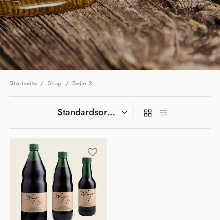
Startseite
/
Shop
/
Seite 2
Dieses
Produkt
weist