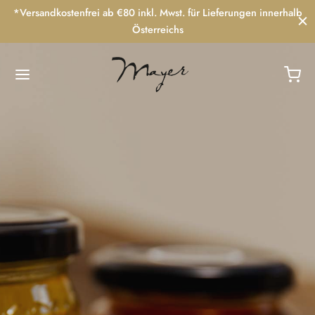
*Versandkostenfrei ab €80 inkl. Mwst. für Lieferungen innerhalb
Österreichs