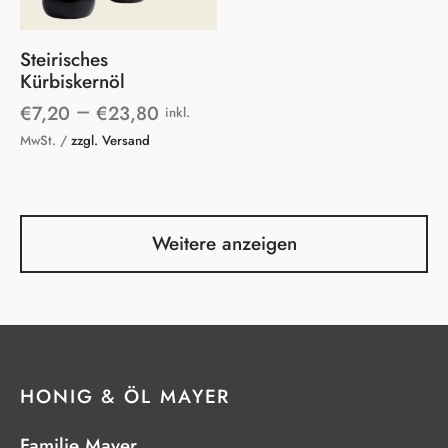
mehrere
Varianten
Steirisches
auf.
Kürbiskernöl
Die
–
€
7,20
€
23,80
inkl.
Optionen
MwSt. /
zzgl. Versand
können
auf
der
Weitere anzeigen
Produktseite
gewählt
werden
HONIG & ÖL MAYER
Familie Mayer