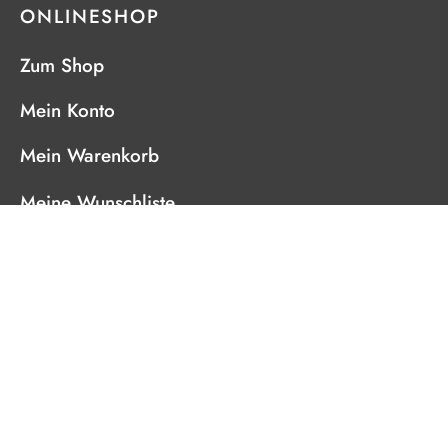
ONLINESHOP
Zum Shop
Mein Konto
Mein Warenkorb
Meine Wunschliste
Meine Bestellungen
HOFLADEN IN GLEINSTÄTTEN
Sie wollen nachhaltig genießen?
Besuchen Sie unseren Hofladen in Gleinstätten
38, 8443 Gleinstätten.